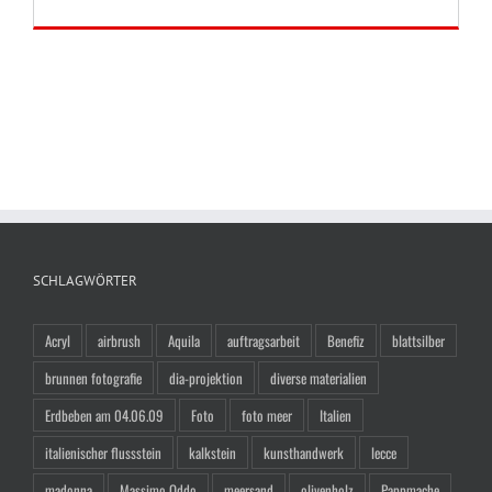
SCHLAGWÖRTER
Acryl
airbrush
Aquila
auftragsarbeit
Benefiz
blattsilber
brunnen fotografie
dia-projektion
diverse materialien
Erdbeben am 04.06.09
Foto
foto meer
Italien
italienischer flussstein
kalkstein
kunsthandwerk
lecce
madonna
Massimo Oddo
meersand
olivenholz
Pappmache