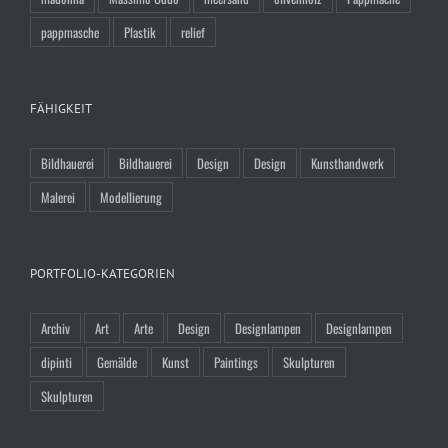
pappmasche
Plastik
relief
FÄHIGKEIT
Bildhauerei
Bildhauerei
Design
Design
Kunsthandwerk
Malerei
Modellierung
PORTFOLIO-KATEGORIEN
Archiv
Art
Arte
Design
Designlampen
Designlampen
dipinti
Gemälde
Kunst
Paintings
Skulpturen
Skulpturen