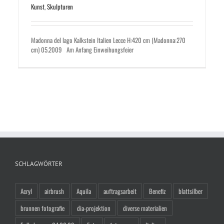
Kunst
,
Skulpturen
Madonna del lago Kalkstein Italien Lecce H:420 cm (Madonna:270
cm) 05.2009 Am Anfang Einweihungsfeier
SCHLAGWÖRTER
Acryl
airbrush
Aquila
auftragsarbeit
Benefiz
blattsilber
brunnen fotografie
dia-projektion
diverse materialien