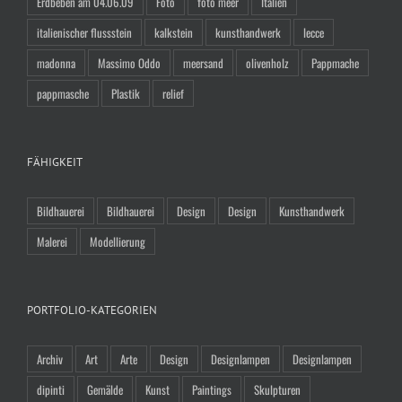
Erdbeben am 04.06.09
Foto
foto meer
Italien
italienischer flussstein
kalkstein
kunsthandwerk
lecce
madonna
Massimo Oddo
meersand
olivenholz
Pappmache
pappmasche
Plastik
relief
FÄHIGKEIT
Bildhauerei
Bildhauerei
Design
Design
Kunsthandwerk
Malerei
Modellierung
PORTFOLIO-KATEGORIEN
Archiv
Art
Arte
Design
Designlampen
Designlampen
dipinti
Gemälde
Kunst
Paintings
Skulpturen